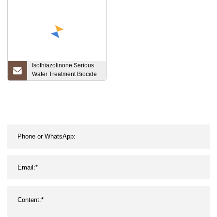
Mundwasseraromen
Isothiazolinone Serious
Water Treatment Biocide
Cmit/Mit-14 Kathon CAS
26172-55-4/2682-20-4