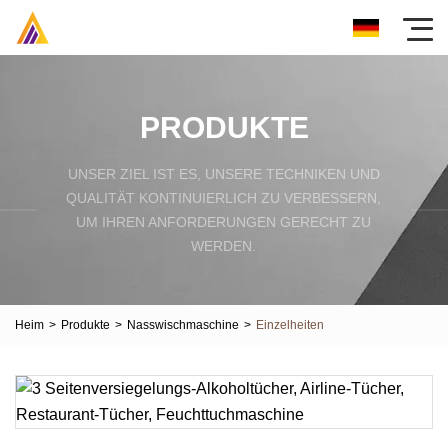
PRODUKTE
UNSER ZIEL IST ES, UNSERE TECHNIKEN UND
QUALITÄT KONTINUIERLICH ZU VERBESSERN,
UM IHREN ANFORDERUNGEN GERECHT ZU
WERDEN.
Heim
>
Produkte
>
Nasswischmaschine
>
Einzelheiten