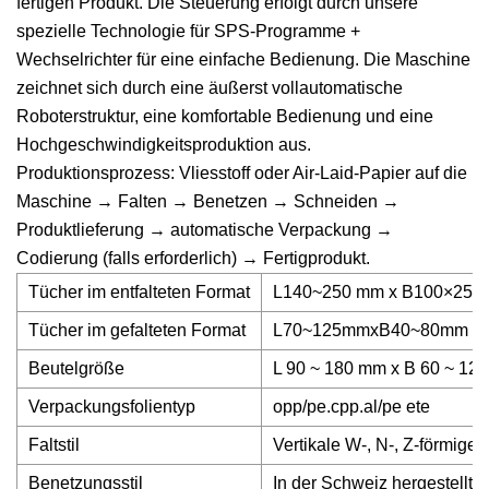
fertigen Produkt. Die Steuerung erfolgt durch unsere
spezielle Technologie für SPS-Programme +
Wechselrichter für eine einfache Bedienung. Die Maschine
zeichnet sich durch eine äußerst vollautomatische
Roboterstruktur, eine komfortable Bedienung und eine
Hochgeschwindigkeitsproduktion aus.
Produktionsprozess: Vliesstoff oder Air-Laid-Papier auf die
Maschine → Falten → Benetzen → Schneiden →
Produktlieferung → automatische Verpackung →
Codierung (falls erforderlich) → Fertigprodukt.
Tücher im entfalteten Format
L140~250 mm x B100×250 m
Tücher im gefalteten Format
L70~125mmxB40~80mm (ein
Beutelgröße
L 90 ~ 180 mm x B 60 ~ 125 
Verpackungsfolientyp
opp/pe.cpp.al/pe ete
Faltstil
Vertikale W-, N-, Z-förmige 
Benetzungsstil
In der Schweiz hergestellt