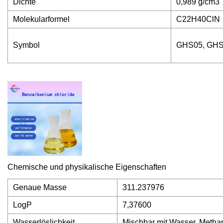
Dichte
0,989 g/cm3
Molekularformel
C22H40ClN
Symbol
GHS05, GH
Chemische und physikalische Eigenschaften
Genaue Masse
311.237976
LogP
7,37600
Wasserlöslichkeit
Mischbar mit Wasser, Metha