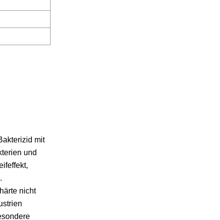
akterizid mit
kterien und
feffekt,
.
härte nicht
ustrien
besondere