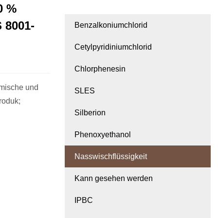
0 %
 8001-
Benzalkoniumchlorid
Cetylpyridiniumchlorid
Chlorphenesin
mische und
SLES
roduk;
Silberion
Phenoxyethanol
Nasswischflüssigkeit
Kann gesehen werden
IPBC