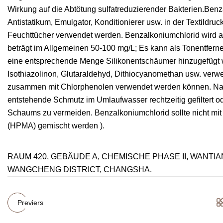
Wirkung auf die Abtötung sulfatreduzierender Bakterien.Be
Antistatikum, Emulgator, Konditionierer usw. in der Textildruc
Feuchttücher verwendet werden. Benzalkoniumchlorid wird als 
beträgt im Allgemeinen 50-100 mg/L; Es kann als Tonentfern
eine entsprechende Menge Silikonentschäumer hinzugefügt 
Isothiazolinon, Glutaraldehyd, Dithiocyanomethan usw. verwe
zusammen mit Chlorphenolen verwendet werden können. Nac
entstehende Schmutz im Umlaufwasser rechtzeitig gefiltert
Schaums zu vermeiden. Benzalkoniumchlorid sollte nicht mit
(HPMA) gemischt werden ).
RAUM 420, GEBÄUDE A, CHEMISCHE PHASE II, WANTIA
WANGCHENG DISTRICT, CHANGSHA.
Previers