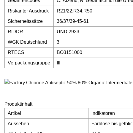
Gefahrencodes
C: Ätzend; N: Gefährlich für die Umw
Riskanter Ausdruck
R21/22;R34;R50
Sicherheitssätze
36/37/39-45-61
RIDDR
UND 2923
WGK Deutschland
3
RTECS
BO3151000
Verpackungsgruppe
III
Produktinhalt
Artikel
Indikatoren
Aussehen
Farblose bis gelblic