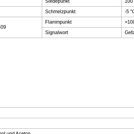
Siedepunkt
100
Schmelzpunkt
-5 °
Flammpunkt
>10
S09
Signalwort
Gef
nol und Aceton.