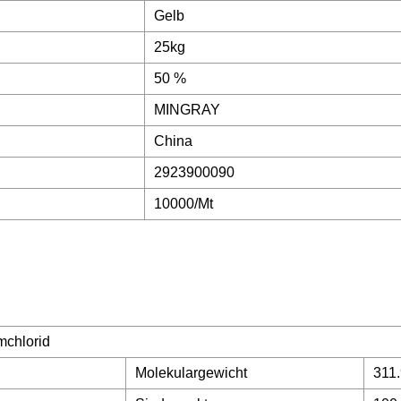
Gelb
25kg
50 %
MINGRAY
China
2923900090
10000/Mt
mchlorid
Molekulargewicht
311