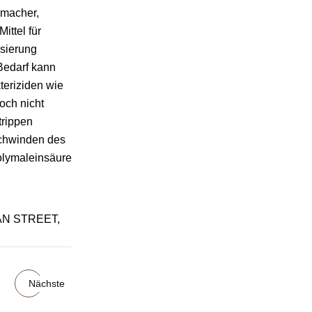
hmacher,
ittel für
osierung
Bedarf kann
eriziden wie
och nicht
trippen
schwinden des
olymaleinsäure
AN STREET,
Nächste