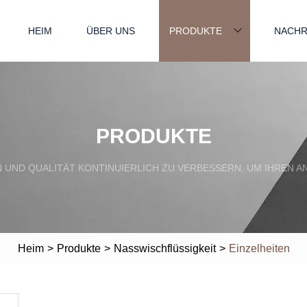
HEIM
ÜBER UNS
PRODUKTE
NACHR
PRODUKTE
EN UND QUALITÄT KONTINUIERLICH ZU VERBESSERN, UM IHRE
Heim
>
Produkte
>
Nasswischflüssigkeit
>
Einzelheiten