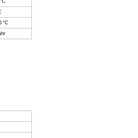
 °C
C
0 °C
ahr