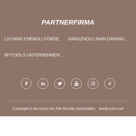
PARTNERFIRMA
LIUYANG CHENGLI FÖRDERN
HANGZHOU LINAN DAYANG
MASCHINEN HERSTELLUNG
SCHWEISSEN MATERIAL CO.,
CO., GMBH
LTD.
MYTOOLS UNTERNEHMEN
CO., LTD.
Copyright © de.ccxcn.net, Alle Rechte vorbehalten.
lee@ccxcn.net