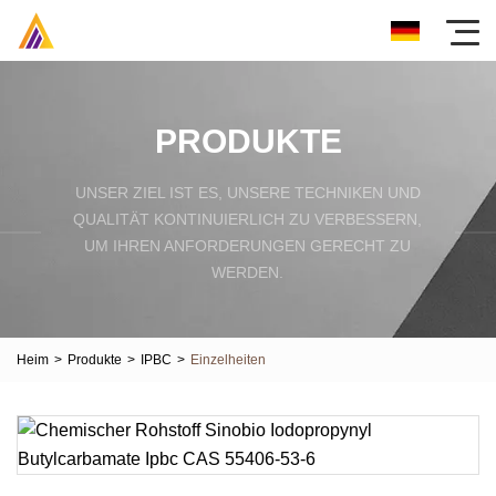
PRODUKTE
UNSER ZIEL IST ES, UNSERE TECHNIKEN UND
QUALITÄT KONTINUIERLICH ZU VERBESSERN,
UM IHREN ANFORDERUNGEN GERECHT ZU
WERDEN.
Heim
>
Produkte
>
IPBC
>
Einzelheiten