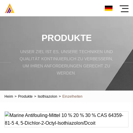
PRODUKTE
UNSER ZIEL IST ES, UNSERE TECHNIKEN UND
QUALITÄT KONTINUIERLICH ZU VERBESSERN,
UM IHREN ANFORDERUNGEN GERECHT ZU
WERDEN.
Heim
>
Produkte
>
Isothiazolon
>
Einzelheiten