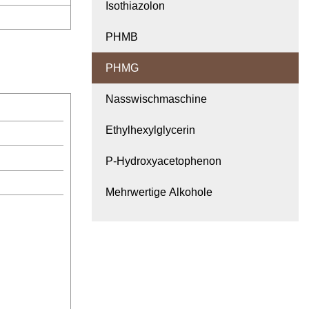
Isothiazolon
PHMB
PHMG
Nasswischmaschine
Ethylhexylglycerin
P-Hydroxyacetophenon
Mehrwertige Alkohole