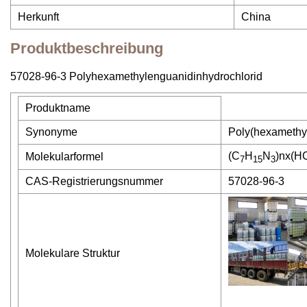
Herkunft
China
Produktbeschreibung
57028-96-3 Polyhexamethylenguanidinhydrochlorid
Produktname
Synonyme
Poly(hexamethy
(C
H
N
)nx(HC
Molekularformel
7
15
3
CAS-Registrierungsnummer
57028-96-3
Molekulare Struktur