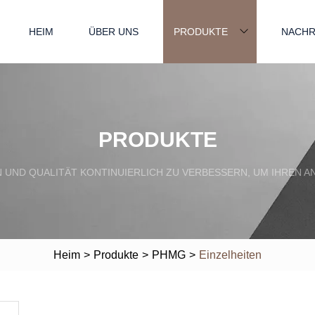
HEIM
ÜBER UNS
PRODUKTE
NACHR
PRODUKTE
EN UND QUALITÄT KONTINUIERLICH ZU VERBESSERN, UM IHRE
Heim
>
Produkte
>
PHMG
>
Einzelheiten