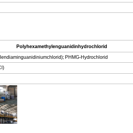
Polyhexamethylenguanidinhydrochlorid
lendiaminguanidiniumchlorid); PHMG-Hydrochlorid
l)