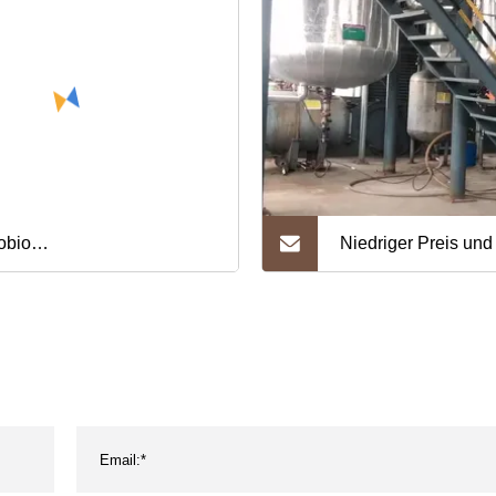
obio
Niedriger Preis und
riumlaurylethersulfat SLES
Qualität 8001-54-5
% CAS 68585-34-2
Benzalkoniumchlor
chmittelmaterialien