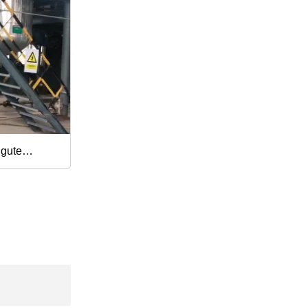
 gute
id