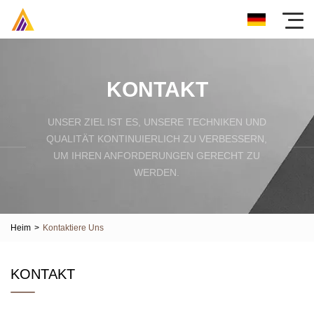
KONTAKT
UNSER ZIEL IST ES, UNSERE TECHNIKEN UND
QUALITÄT KONTINUIERLICH ZU VERBESSERN,
UM IHREN ANFORDERUNGEN GERECHT ZU
WERDEN.
Heim
>
Kontaktiere Uns
KONTAKT