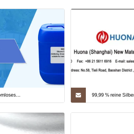
omloses
99,99 % reine Silber
berentfernungsmittel
Medizin und Galvan
weltschutz)