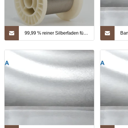
99,99 % reiner Silberfaden für
Ban
Medizin und Galvanisierung
Sil