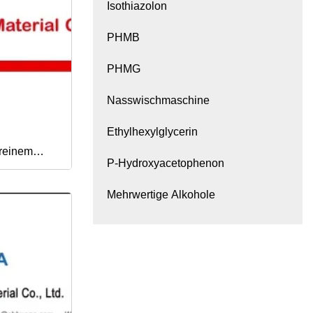
Isothiazolon
PHMB
PHMG
Nasswischmaschine
Ethylhexylglycerin
 reinem
P-Hydroxyacetophenon
und Galvanik
Mehrwertige Alkohole