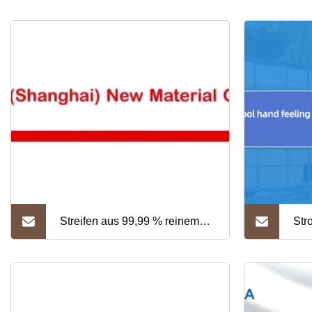
Streifen aus 99,99 % reinem
Str
Silber für Instrumentierung,
Sil
Militär, Luftfahrt und
(Um