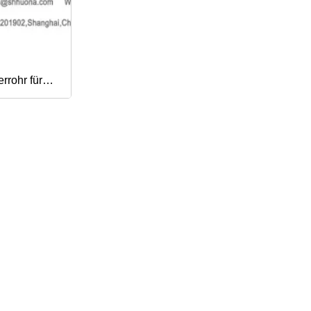
rrohr für
ik