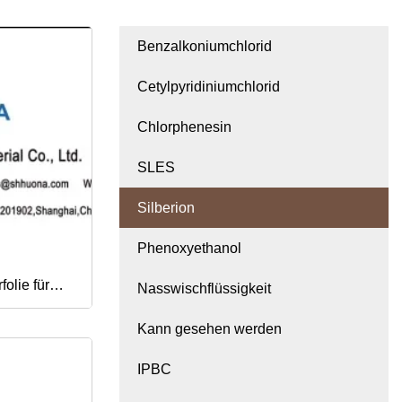
Benzalkoniumchlorid
Cetylpyridiniumchlorid
Chlorphenesin
SLES
Silberion
Phenoxyethanol
folie für
Nasswischflüssigkeit
Kann gesehen werden
isierung
IPBC