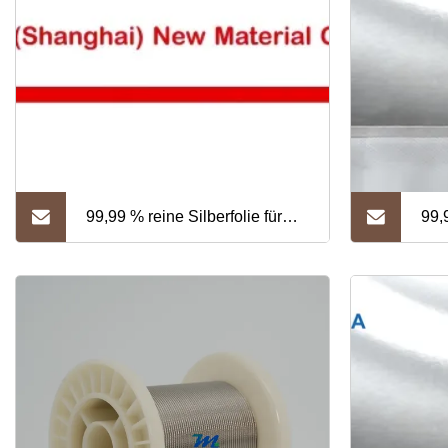
medizinische Geräte
99,99 % reine Silberfolie für
99,
Instrumentierung, Militär,
Inst
Luftfahrt, medizinische
Luf
Ausrüstung