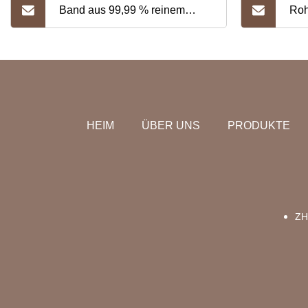
Band aus 99,99 % reinem
Roh
Silber für Instrumente, Militär,
Silb
Luftfahrt und medizinische
Mili
Geräte
med
HEIM
ÜBER UNS
PRODUKTE
ZH