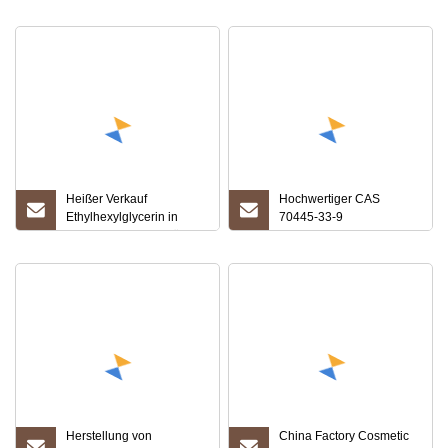
70445-33-9
Heißer Verkauf
Hochwertiger CAS
Ethylhexylglycerin in
70445-33-9
kosmetischer Qualität,
Ethylhexylglycerin-
CAS-Nr. 70445-33-9
Lieferant
Ethylhexylglycerin
Herstellung von
China Factory Cosmetic