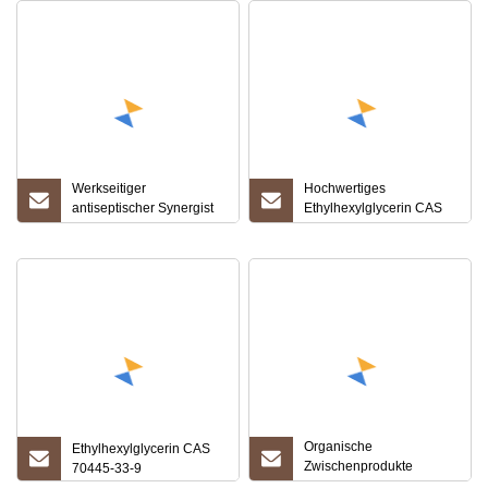
Werkseitiger
Hochwertiges
antiseptischer Synergist
Ethylhexylglycerin CAS
Ethylhexylglycerin CAS
70445-33-9
70445-33-9 zu einem
guten Preis
Organische
Ethylhexylglycerin CAS
Zwischenprodukte
70445-33-9
Ethylhexylglycerin CAS