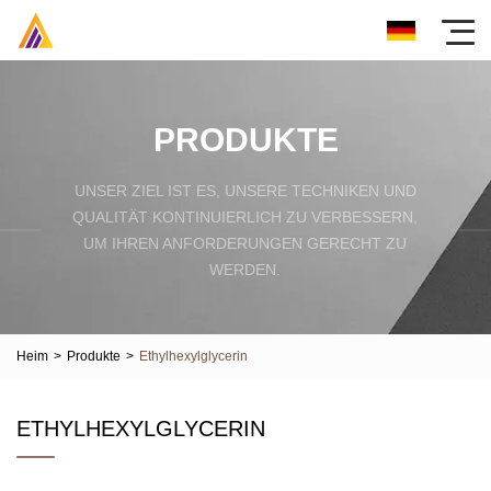
PRODUKTE
UNSER ZIEL IST ES, UNSERE TECHNIKEN UND
QUALITÄT KONTINUIERLICH ZU VERBESSERN,
UM IHREN ANFORDERUNGEN GERECHT ZU
WERDEN.
Heim
>
Produkte
>
Ethylhexylglycerin
ETHYLHEXYLGLYCERIN