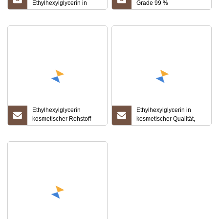
Ethylhexylglycerin in
Grade 99 %
kosmetischer Qualität
Ethylhexylglycerin CAS
CAS 70445-33-9
70445-33-9
Ethylhexylglycerin Bio-
Zwischenprodukt-
Rohstoffe für Kosmetika
auf Lager
Ethylhexylglycerin
Ethylhexylglycerin in
kosmetischer Rohstoff
kosmetischer Qualität,
Ethylhexylglycerin für die
CAS-Nr. 70445-33-9
Hautpflege
Ethylhexylglycerin