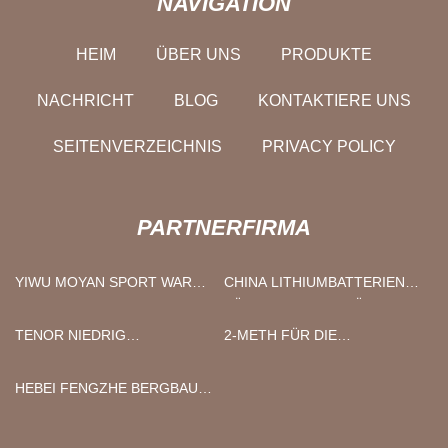
NAVIGATION
HEIM
ÜBER UNS
PRODUKTE
NACHRICHT
BLOG
KONTAKTIERE UNS
SEITENVERZEICHNIS
PRIVACY POLICY
PARTNERFIRMA
YIWU MOYAN SPORT WAREN
CHINA LITHIUMBATTERIEN
CO., LTD.
FÜR HUBARBEITSBÜHNEN
HERSTELLER LIEFERANTEN
TENOR NIEDRIG
2-METH FÜR DIE
FABRIK
KOHLENSTOFF NEU
PHARMAZEUTISCHE
ENERGIE TECHNOLOGIE
PRODUKTION
HEBEI FENGZHE BERGBAU
(LIAONING) CO., LTD
MASCHINEN CO., LTD.