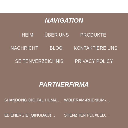
NAVIGATION
HEIM
ÜBER UNS
PRODUKTE
NACHRICHT
BLOG
KONTAKTIERE UNS
SEITENVERZEICHNIS
PRIVACY POLICY
PARTNERFIRMA
SHANDONG DIGITAL HUMAN
WOLFRAM-RHENIUM-
TECHNOLOGY CO., INC.
THERMOELEMENT BIS ZU
1700 ℃ FABRIK
EB ENERGIE (QINGDAO)
SHENZHEN PLUXLED
BEGRENZT
BELEUCHTUNG CO., LTD.