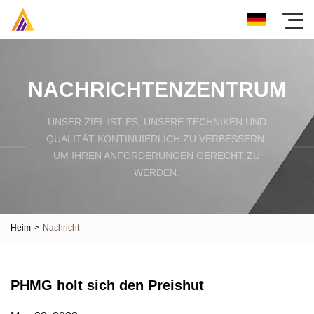
NACHRICHTENZENTRUM
UNSER ZIEL IST ES, UNSERE TECHNIKEN UND
QUALITÄT KONTINUIERLICH ZU VERBESSERN,
UM IHREN ANFORDERUNGEN GERECHT ZU
WERDEN.
Heim
>
Nachricht
PHMG holt sich den Preishut