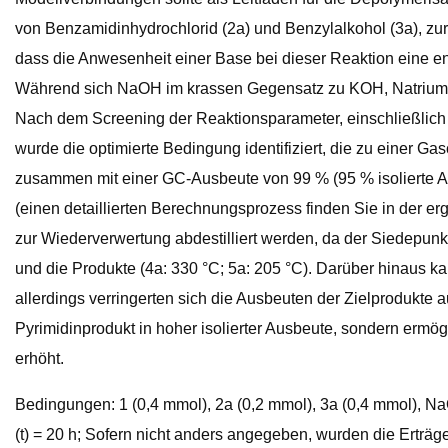
von Benzamidinhydrochlorid (2a) und Benzylalkohol (3a), zur 
dass die Anwesenheit einer Base bei dieser Reaktion eine ent
Während sich NaOH im krassen Gegensatz zu KOH, Natrium-te
Nach dem Screening der Reaktionsparameter, einschließlich
wurde die optimierte Bedingung identifiziert, die zu einer G
zusammen mit einer GC-Ausbeute von 99 % (95 % isolierte Au
(einen detaillierten Berechnungsprozess finden Sie in der e
zur Wiederverwertung abdestilliert werden, da der Siedepunkt v
und die Produkte (4a: 330 °C; 5a: 205 °C). Darüber hinaus k
allerdings verringerten sich die Ausbeuten der Zielprodukt
Pyrimidinprodukt in hoher isolierter Ausbeute, sondern ermö
erhöht.
Bedingungen: 1 (0,4 mmol), 2a (0,2 mmol), 3a (0,4 mmol), Na
(t) = 20 h; Sofern nicht anders angegeben, wurden die Erträ