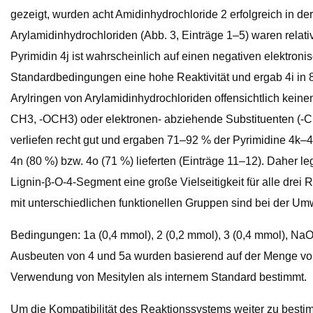
gezeigt, wurden acht Amidinhydrochloride 2 erfolgreich in d
Arylamidinhydrochloriden (Abb. 3, Einträge 1–5) waren relati
Pyrimidin 4j ist wahrscheinlich auf einen negativen elektro
Standardbedingungen eine hohe Reaktivität und ergab 4i in 8
Arylringen von Arylamidinhydrochloriden offensichtlich kein
CH3, -OCH3) oder elektronen- abziehende Substituenten (-Cl, 
verliefen recht gut und ergaben 71–92 % der Pyrimidine 4k–
4n (80 %) bzw. 4o (71 %) lieferten (Einträge 11–12). Daher l
Lignin-β-O-4-Segment eine große Vielseitigkeit für alle dr
mit unterschiedlichen funktionellen Gruppen sind bei der Um
Bedingungen: 1a (0,4 mmol), 2 (0,2 mmol), 3 (0,4 mmol), NaOH
Ausbeuten von 4 und 5a wurden basierend auf der Menge von
Verwendung von Mesitylen als internem Standard bestimmt.
Um die Kompatibilität des Reaktionssystems weiter zu bestim