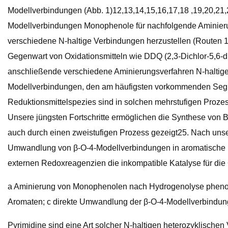
Modellverbindungen (Abb. 1)12,13,14,15,16,17,18 ,19,20,21,2
Modellverbindungen Monophenole für nachfolgende Aminieru
verschiedene N-haltige Verbindungen herzustellen (Routen 1–3
Gegenwart von Oxidationsmitteln wie DDQ (2,3-Dichlor-5,6-d
anschließende verschiedene Aminierungsverfahren N-haltige
Modellverbindungen, den am häufigsten vorkommenden Segme
Reduktionsmittelspezies sind in solchen mehrstufigen Prozes
Unsere jüngsten Fortschritte ermöglichen die Synthese von
auch durch einen zweistufigen Prozess gezeigt25. Nach unse
Umwandlung von β-O-4-Modellverbindungen in aromatische h
externen Redoxreagenzien die inkompatible Katalyse für die
a Aminierung von Monophenolen nach Hydrogenolyse phenoli
Aromaten; c direkte Umwandlung der β-O-4-Modellverbindung
Pyrimidine sind eine Art solcher N-haltigen heterozyklischen V