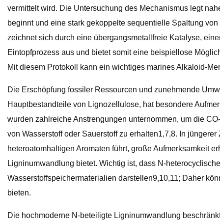
vermittelt wird. Die Untersuchung des Mechanismus legt na
beginnt und eine stark gekoppelte sequentielle Spaltung vo
zeichnet sich durch eine übergangsmetallfreie Katalyse, eine
Eintopfprozess aus und bietet somit eine beispiellose Möglic
Mit diesem Protokoll kann ein wichtiges marines Alkaloid-Mer
Die Erschöpfung fossiler Ressourcen und zunehmende Umwelt
Hauptbestandteile von Lignozellulose, hat besondere Aufmerk
wurden zahlreiche Anstrengungen unternommen, um die CO- u
von Wasserstoff oder Sauerstoff zu erhalten1,7,8. In jüngere
heteroatomhaltigen Aromaten führt, große Aufmerksamkeit erha
Ligninumwandlung bietet. Wichtig ist, dass N-heterocyclisch
Wasserstoffspeichermaterialien darstellen9,10,11; Daher k
bieten.
Die hochmoderne N-beteiligte Ligninumwandlung beschränkt s