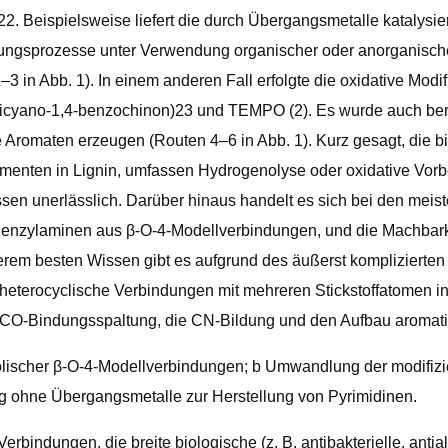
2. Beispielsweise liefert die durch Übergangsmetalle katalysie
ngsprozesse unter Verwendung organischer oder anorganischer
 in Abb. 1). In einem anderen Fall erfolgte die oxidative Modi
icyano-1,4-benzochinon)23 und TEMPO (2). Es wurde auch berich
 Aromaten erzeugen (Routen 4–6 in Abb. 1). Kurz gesagt, die 
nten in Lignin, umfassen Hydrogenolyse oder oxidative Vorbe
sen unerlässlich. Darüber hinaus handelt es sich bei den meis
 Benzylaminen aus β-O-4-Modellverbindungen, und die Machbark
rem besten Wissen gibt es aufgrund des äußerst komplizierten R
eterocyclische Verbindungen mit mehreren Stickstoffatomen i
 CO-Bindungsspaltung, die CN-Bildung und den Aufbau aromatisc
scher β-O-4-Modellverbindungen; b Umwandlung der modifizier
 ohne Übergangsmetalle zur Herstellung von Pyrimidinen.
erbindungen, die breite biologische (z. B. antibakterielle, antial