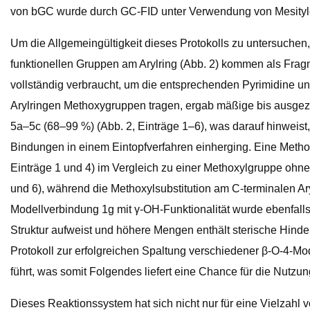
von bGC wurde durch GC-FID unter Verwendung von Mesityle
Um die Allgemeingültigkeit dieses Protokolls zu untersuchen,
funktionellen Gruppen am Arylring (Abb. 2) kommen als Fra
vollständig verbraucht, um die entsprechenden Pyrimidine 
Arylringen Methoxygruppen tragen, ergab mäßige bis ausgez
5a–5c (68–99 %) (Abb. 2, Einträge 1–6), was darauf hinweis
Bindungen in einem Eintopfverfahren einherging. Eine Methoxy
Einträge 1 und 4) im Vergleich zu einer Methoxylgruppe ohne
und 6), während die Methoxylsubstitution am C-terminalen Ar
Modellverbindung 1g mit γ-OH-Funktionalität wurde ebenfalls t
Struktur aufweist und höhere Mengen enthält sterische Hind
Protokoll zur erfolgreichen Spaltung verschiedener β-O-4-M
führt, was somit Folgendes liefert eine Chance für die Nutzu
Dieses Reaktionssystem hat sich nicht nur für eine Vielzahl 