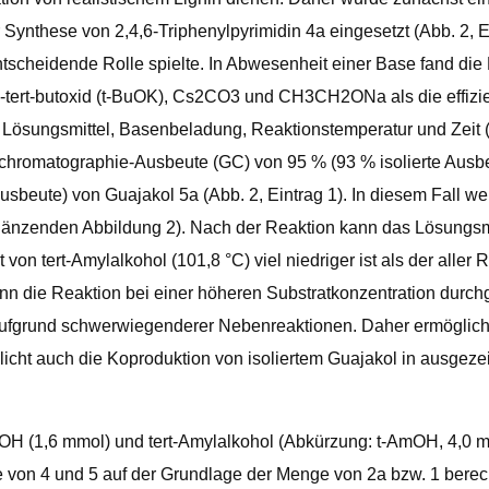
Synthese von 2,4,6-Triphenylpyrimidin 4a eingesetzt (Abb. 2, E
scheidende Rolle spielte. In Abwesenheit einer Base fand die Re
rt-butoxid (t-BuOK), Cs2CO3 und CH3CH2ONa als die effizient
 Lösungsmittel, Basenbeladung, Reaktionstemperatur und Zeit
aschromatographie-Ausbeute (GC) von 95 % (93 % isolierte Ausbe
sbeute) von Guajakol 5a (Abb. 2, Eintrag 1). In diesem Fall w
rgänzenden Abbildung 2). Nach der Reaktion kann das Lösungsmi
on tert-Amylalkohol (101,8 °C) viel niedriger ist als der aller R
ann die Reaktion bei einer höheren Substratkonzentration durch
e aufgrund schwerwiegenderer Nebenreaktionen. Daher ermöglich
glicht auch die Koproduktion von isoliertem Guajakol in ausge
OH (1,6 mmol) und tert-Amylalkohol (Abkürzung: t-AmOH, 4,0 ml
ge von 4 und 5 auf der Grundlage der Menge von 2a bzw. 1 berec