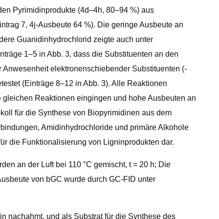
nden Pyrimidinprodukte (4d–4h, 80–94 %) aus
Eintrag 7, 4j-Ausbeute 64 %). Die geringe Ausbeute an
ndere Guanidinhydrochlorid zeigte auch unter
nträge 1–5 in Abb. 3, dass die Substituenten an den
er Anwesenheit elektronenschiebender Substituenten (-
testet (Einträge 8–12 in Abb. 3). Alle Reaktionen
die gleichen Reaktionen eingingen und hohe Ausbeuten an
okoll für die Synthese von Biopyrimidinen aus dem
erbindungen, Amidinhydrochloride und primäre Alkohole
r die Funktionalisierung von Ligninprodukten dar.
en an der Luft bei 110 °C gemischt, t = 20 h; Die
e Ausbeute von bGC wurde durch GC-FID unter
in nachahmt, und als Substrat für die Synthese des