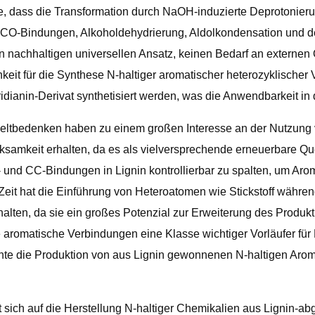
he, dass die Transformation durch NaOH-induzierte Deprotonie
n CO-Bindungen, Alkoholdehydrierung, Aldolkondensation und d
n nachhaltigen universellen Ansatz, keinen Bedarf an externen 
hkeit für die Synthese N-haltiger aromatischer heterozyklische
idianin-Derivat synthetisiert werden, was die Anwendbarkeit in
bedenken haben zu einem großen Interesse an der Nutzung von
samkeit erhalten, da es als vielversprechende erneuerbare Quel
nd CC-Bindungen in Lignin kontrollierbar zu spalten, um Arom
r Zeit hat die Einführung von Heteroatomen wie Stickstoff währe
lten, da sie ein großes Potenzial zur Erweiterung des Produktp
e aromatische Verbindungen eine Klasse wichtiger Vorläufer für
önnte die Produktion von aus Lignin gewonnenen N-haltigen Ar
ich auf die Herstellung N-haltiger Chemikalien aus Lignin-ab