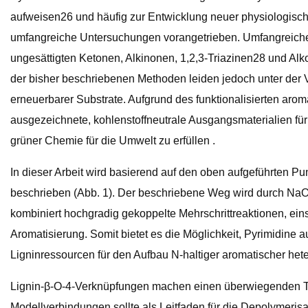
aufweisen26 und häufig zur Entwicklung neuer physiologisc
umfangreiche Untersuchungen vorangetrieben. Umfangreiche S
ungesättigten Ketonen, Alkinonen, 1,2,3-Triazinen28 und Al
der bisher beschriebenen Methoden leiden jedoch unter der
erneuerbarer Substrate. Aufgrund des funktionalisierten aro
ausgezeichnete, kohlenstoffneutrale Ausgangsmaterialien fü
grüner Chemie für die Umwelt zu erfüllen .
In dieser Arbeit wird basierend auf den oben aufgeführten P
beschrieben (Abb. 1). Der beschriebene Weg wird durch NaOH
kombiniert hochgradig gekoppelte Mehrschrittreaktionen, ei
Aromatisierung. Somit bietet es die Möglichkeit, Pyrimidin
Ligninressourcen für den Aufbau N-haltiger aromatischer het
Lignin-β-O-4-Verknüpfungen machen einen überwiegenden Tei
Modellverbindungen sollte als Leitfaden für die Depolymeris