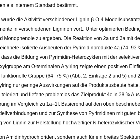
n als internem Standard bestimmt.
 wurde die Aktivität verschiedener Lignin-β-O-4-Modellsubstrate
gmente in verschiedenen Ligninen vor1. Unter optimierten Bed
und Monophenole zu ergeben. Die Reaktion von 2a und 3a mit d
eichnete isolierte Ausbeuten der Pyrimidinprodukte 4a (74–93
t, dass die Bildung von Pyrimidin-Heterozyklen mit der selek
lgruppe am O-terminalen Arylring zeigte einen positiven Einflu
 funktionelle Gruppe (64–75 %) (Abb. 2, Einträge 2 und 5) und 
ylring nur geringe Auswirkungen auf die Produktausbeute hatte.
oleriert und lieferte problemlos das Zielprodukt 4c in 38 % Aus
erung im Vergleich zu 1a–1f. Basierend auf den oben beschrieb
odellverbindungen und zur Synthese von Pyrimidinen mit guten 
ng von Lignin zur Herstellung hochwertiger N-heterozyklischer 
von Amidinhydrochloriden, sondern auch für ein breites Spektru