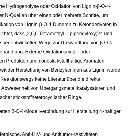
rte Hydrogenolyse oder Oxidation von Lignin-β-O-4-
 N-Quellen über einen oder mehrere Schritte, um
fikation von Lignin-β-O-4-Dimeren zu Ketonderivaten in
tet, dass ,2,6,6-Tetramethyl-1-piperidyloxy)24 und
bisher entwickelten Wege zur Umwandlung von β-O-4-
handlung. Externe Oxidationsmittel- oder
ten Produkten um monostickstoffhaltige Aromaten.
eit der Herstellung von Benzylaminen aus Lignin wurde
eaktionswegs keine Literatur über die direkte
n Abwesenheit von Übergangsmetallkatalysatoren und
her stickstoffheterocyclischer Ringe.
ten β-O-4-Modellverbindung zur Herstellung N-haltiger
lergische, Anti-HIV- und Antitumor-)Aktivitäten