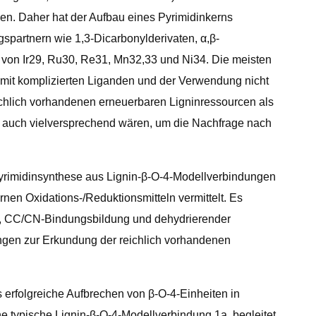
n. Daher hat der Aufbau eines Pyrimidinkerns
spartnern wie 1,3-Dicarbonylderivaten, α,β-
s von Ir29, Ru30, Re31, Mn32,33 und Ni34. Die meisten
 mit komplizierten Liganden und der Verwendung nicht
eichlich vorhandenen erneuerbaren Ligninressourcen als
ie auch vielversprechend wären, um die Nachfrage nach
-Pyrimidinsynthese aus Lignin-β-O-4-Modellverbindungen
en Oxidations-/Reduktionsmitteln vermittelt. Es
on, CC/CN-Bindungsbildung und dehydrierender
ungen zur Erkundung der reichlich vorhandenen
erfolgreiche Aufbrechen von β-O-4-Einheiten in
ne typische Lignin-β-O-4-Modellverbindung 1a, begleitet