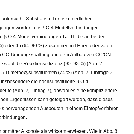
 untersucht. Substrate mit unterschiedlichen
ingungen wurden alle β-O-4-Modellverbindungen
en β-O-4-Modellverbindungen 1a–1f, die an beiden
 %) oder 4b (64–90 %) zusammen mit Phenolderivaten
tiven CO-Bindungsspaltung und dem Aufbau von CC/CN-
ss auf die Reaktionseffizienz (90–93 %) (Abb. 2,
2,5-Dimethoxysubstituenten (74 %) (Abb. 2, Einträge 3
 Insbesondere die hochsubstituierte β-O-4-
beute (Abb. 2, Eintrag 7), obwohl es eine kompliziertere
enen Ergebnissen kann gefolgert werden, dass dieses
bis hervorragenden Ausbeuten in einem Eintopfverfahren
Verbindungen.
m primärer Alkohole als wirksam erwiesen. Wie in Abb. 3