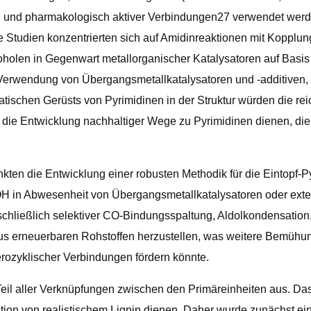
h und pharmakologisch aktiver Verbindungen27 verwendet werde
tudien konzentrierten sich auf Amidinreaktionen mit Kopplung
koholen in Gegenwart metallorganischer Katalysatoren auf Basi
 Verwendung von Übergangsmetallkatalysatoren und -additiven,
matischen Gerüsts von Pyrimidinen in der Struktur würden die r
r die Entwicklung nachhaltiger Wege zu Pyrimidinen dienen, d
unkten die Entwicklung einer robusten Methodik für die Eintopf
 in Abwesenheit von Übergangsmetallkatalysatoren oder extern
nschließlich selektiver CO-Bindungsspaltung, Aldolkondensati
e aus erneuerbaren Rohstoffen herzustellen, was weitere Bemüh
erozyklischer Verbindungen fördern könnte.
l aller Verknüpfungen zwischen den Primäreinheiten aus. Das 
ation von realistischem Lignin dienen. Daher wurde zunächst ei