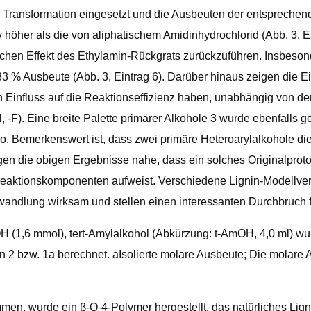
er Transformation eingesetzt und die Ausbeuten der entspreche
v höher als die von aliphatischem Amidinhydrochlorid (Abb. 3, 
nischen Effekt des Ethylamin-Rückgrats zurückzuführen. Insbeso
3 % Ausbeute (Abb. 3, Eintrag 6). Darüber hinaus zeigen die Ei
en Einfluss auf die Reaktionseffizienz haben, unabhängig von d
-F). Eine breite Palette primärer Alkohole 3 wurde ebenfalls ge
4o. Bemerkenswert ist, dass zwei primäre Heteroarylalkohole 
egen die obigen Ergebnisse nahe, dass ein solches Originalprot
ei Reaktionskomponenten aufweist. Verschiedene Lignin-Modellv
wandlung wirksam und stellen einen interessanten Durchbruch fü
 (1,6 mmol), tert-Amylalkohol (Abkürzung: t-AmOH, 4,0 ml) wurd
 2 bzw. 1a berechnet. aIsolierte molare Ausbeute; Die molar
men, wurde ein β-O-4-Polymer hergestellt, das natürliches Lign