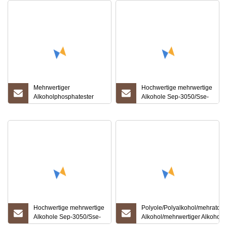
Mehrwertiger
Hochwertige mehrwertige
Alkoholphosphatester
Alkohole Sep-3050/Sse-
(PAPE) 50 %
2028/Sse-2038
Wasseraufbereitung
Hochwertige mehrwertige
Polyole/Polyalkohol/mehratom
Alkohole Sep-3050/Sse-
Alkohol/mehrwertiger Alkohol
2028/Sse-2038 zu
126-30-7 Neopentandiol