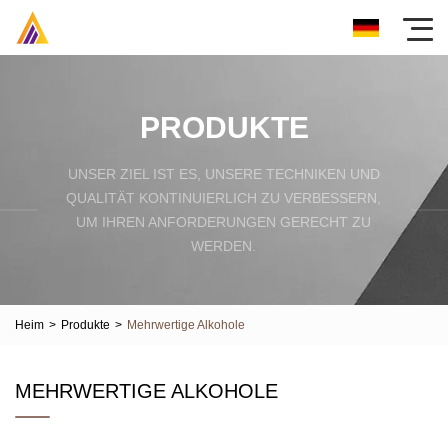
PRODUKTE
UNSER ZIEL IST ES, UNSERE TECHNIKEN UND
QUALITÄT KONTINUIERLICH ZU VERBESSERN,
UM IHREN ANFORDERUNGEN GERECHT ZU
WERDEN.
Heim
>
Produkte
>
Mehrwertige Alkohole
MEHRWERTIGE ALKOHOLE