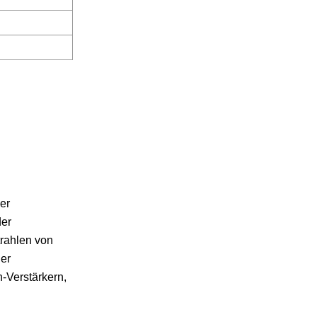
er
der
rahlen von
ner
-Verstärkern,