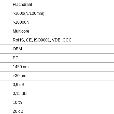
Flachdraht
>1000(N/100mm)
>10000N
Multicore
RoHS, CE, ISO9001, VDE, CCC
OEM
PC
1450 nm
±30 nm
0,9 dB
0,15 dB
10 %
20 dB