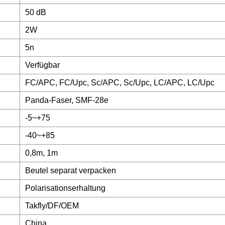
50 dB
2W
5n
Verfügbar
FC/APC, FC/Upc, Sc/APC, Sc/Upc, LC/APC, LC/Upc
Panda-Faser, SMF-28e
-5~+75
-40~+85
0,8m, 1m
Beutel separat verpacken
Polarisationserhaltung
Takfly/DF/OEM
China