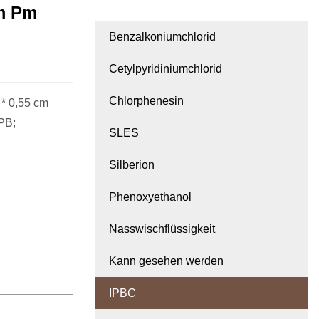
nm Pm
Benzalkoniumchlorid
Cetylpyridiniumchlorid
Chlorphenesin
 * 0,55 cm
PB;
SLES
Silberion
Phenoxyethanol
Nasswischflüssigkeit
Kann gesehen werden
IPBC