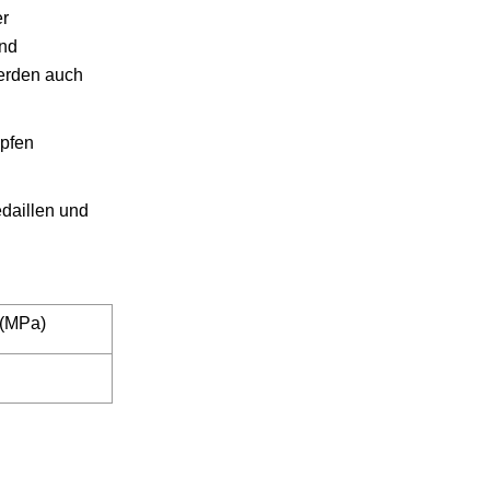
er
und
werden auch
opfen
edaillen und
 (MPa)