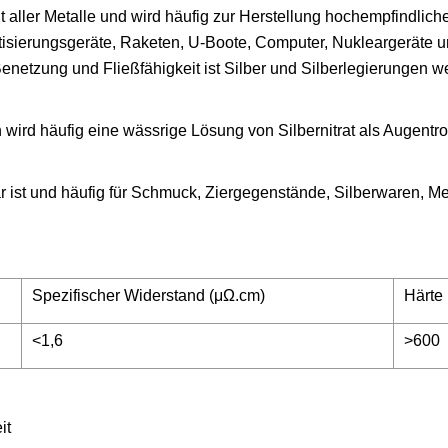
it aller Metalle und wird häufig zur Herstellung hochempfindlich
tisierungsgeräte, Raketen, U-Boote, Computer, Nukleargeräte 
netzung und Fließfähigkeit ist Silber und Silberlegierungen 
in wird häufig eine wässrige Lösung von Silbernitrat als Augentr
ar ist und häufig für Schmuck, Ziergegenstände, Silberwaren, M
Spezifischer Widerstand (μΩ.cm)
Härte
<1,6
>600
it