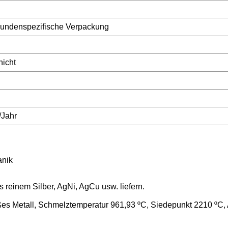
kundenspezifische Verpackung
nicht
/Jahr
anik
reinem Silber, AgNi, AgCu usw. liefern.
ßes Metall, Schmelztemperatur 961,93 ºC, Siedepunkt 2210 ºC, 