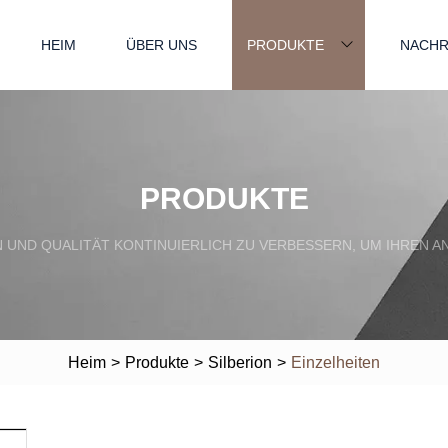
HEIM
ÜBER UNS
PRODUKTE
NACHR
PRODUKTE
EN UND QUALITÄT KONTINUIERLICH ZU VERBESSERN, UM IHRE
Heim
>
Produkte
>
Silberion
>
Einzelheiten