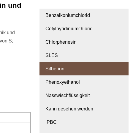
zin und
Benzalkoniumchlorid
Cetylpyridiniumchlorid
nik und
von S;
Chlorphenesin
SLES
Silberion
Phenoxyethanol
Nasswischflüssigkeit
Kann gesehen werden
IPBC