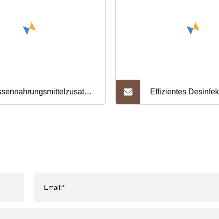
sennahrungsmittelzusatzstoffe
Effizientes Desinfek
artampulver 99 %
CAS 8001-54-5
artam in
Benzalkoniumchlori
ensmittelqualität
Reinheit