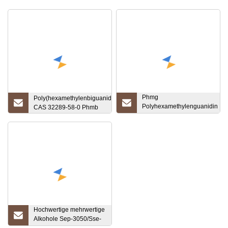
Phmg
Poly(hexamethylenbiguanid)hydrochlorid
Polyhexamethylenguanidin
CAS 32289-58-0 Phmb
CAS 57028-96-3 Phmg
Hochwertige mehrwertige
Alkohole Sep-3050/Sse-