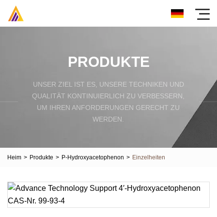
PRODUKTE
UNSER ZIEL IST ES, UNSERE TECHNIKEN UND
QUALITÄT KONTINUIERLICH ZU VERBESSERN,
UM IHREN ANFORDERUNGEN GERECHT ZU
WERDEN.
Heim
>
Produkte
>
P-Hydroxyacetophenon
>
Einzelheiten