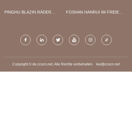
PINGHU BLAZIN RÄDER
FOSHAN HANRUI IM FREIEN
SPIELZEUG CO., GMBH
PRODUKTE CO., LTD
Copyright © de.ccxcn.net, Alle Rechte vorbehalten.
lee@ccxcn.net