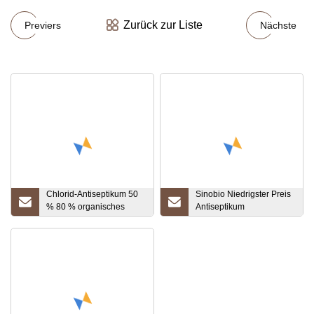
Zurück zur Liste
Previers
Nächste
Chlorid-Antiseptikum 50
Sinobio Niedrigster Preis
% 80 % organisches
Antiseptikum
Zwischenprodukt CAS
Chlorphenesin CAS 104-
8001-54-5
29-0
Benzalkoniumchlorid
farblose Flüssigkeit