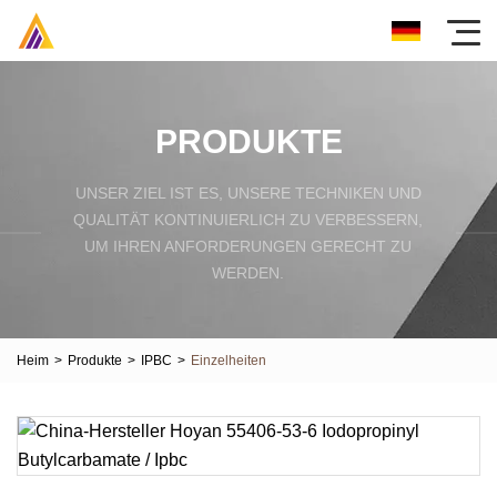
PRODUKTE
UNSER ZIEL IST ES, UNSERE TECHNIKEN UND
QUALITÄT KONTINUIERLICH ZU VERBESSERN,
UM IHREN ANFORDERUNGEN GERECHT ZU
WERDEN.
Heim
>
Produkte
>
IPBC
>
Einzelheiten