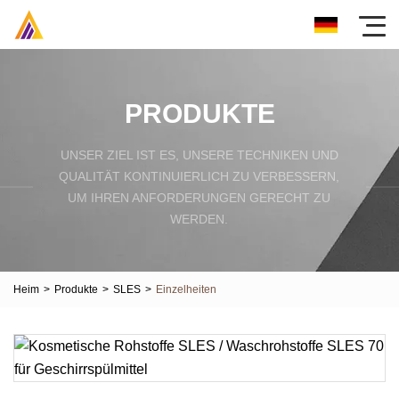
PRODUKTE
UNSER ZIEL IST ES, UNSERE TECHNIKEN UND
QUALITÄT KONTINUIERLICH ZU VERBESSERN,
UM IHREN ANFORDERUNGEN GERECHT ZU
WERDEN.
Heim
>
Produkte
>
SLES
>
Einzelheiten