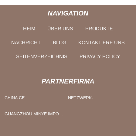
NAVIGATION
HEIM
ÜBER UNS
PRODUKTE
NACHRICHT
BLOG
KONTAKTIERE UNS
SEITENVERZEICHNIS
PRIVACY POLICY
PARTNERFIRMA
CHINA CE
NETZWERK-
PFAHLROHRLIEFERANTEN,
BELEUCHTUNGSSCHUTZ ZU
HERSTELLER, FABRIK -
VERKAUFEN
GUANGZHOU MINYE IMPORT
GROSSHANDELSRABATT - H
UND EXPORT CO., LTD.
SPC