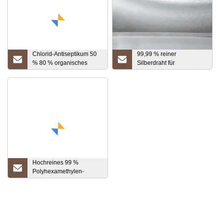
Chlorid-Antiseptikum 50
99,99 % reiner
% 80 % organisches
Silberdraht für
Zwischenprodukt CAS
Instrumentierung, Militär,
8001-54-5
Luftfahrt, medizinische
Benzalkoniumchlorid
Geräte
farblose Flüssigkeit
Hochreines 99 %
Polyhexamethylen-
Biguanid-Hydrochlorid
Phmb CAS 32289-58-0