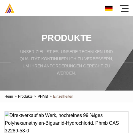
PRODUKTE
UNSER ZIEL IST ES, UNSERE TECHNIKEN UND
QUALITÄT KONTINUIERLICH ZU VERBESSERN,
UM IHREN ANFORDERUNGEN GERECHT ZU
WERDEN.
Heim
>
Produkte
>
PHMB
>
Einzelheiten