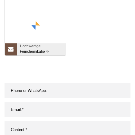
Hochwertige
Feinchemikalie 4-
Hydroxyacetophenon
CAS 99-93-4 im
Massenverkauf