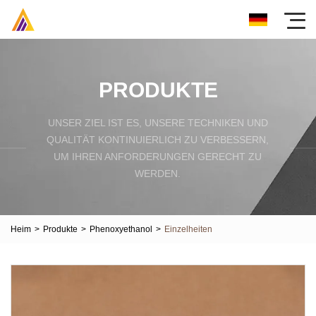
PRODUKTE
UNSER ZIEL IST ES, UNSERE TECHNIKEN UND
QUALITÄT KONTINUIERLICH ZU VERBESSERN,
UM IHREN ANFORDERUNGEN GERECHT ZU
WERDEN.
Heim
>
Produkte
>
Phenoxyethanol
>
Einzelheiten