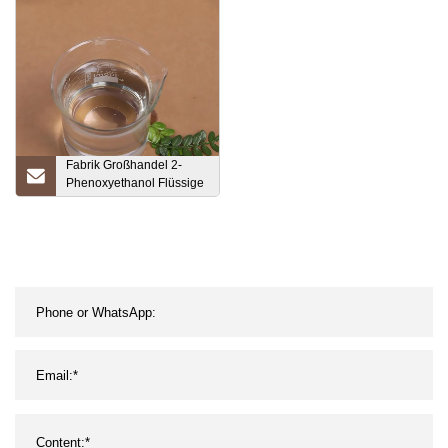
wasserlösliche
Mundwasseraromen
Fabrik Großhandel 2-
Phenoxyethanol Flüssige
Eph Chemische Rohstoffe
CAS 122-99-6
Konservierungsmittel
Ethylenglykol
Monophenylether
Phenoxyethanol auf
Lager