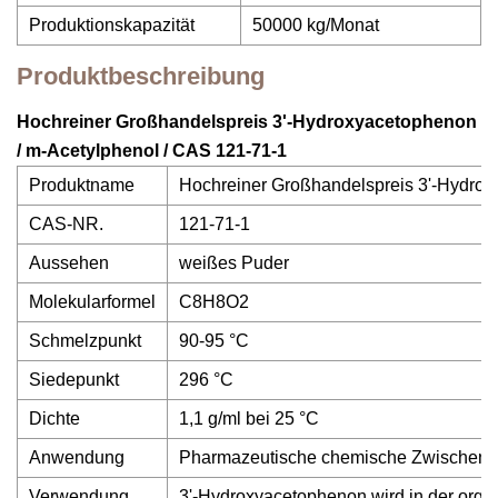
Produktionskapazität
50000 kg/Monat
Produktbeschreibung
Hochreiner Großhandelspreis 3'-Hydroxyacetophenon
/ m-Acetylphenol / CAS 121-71-1
Produktname
Hochreiner Großhandelspreis 3'-Hydrox
CAS-NR.
121-71-1
Aussehen
weißes Puder
Molekularformel
C8H8O2
Schmelzpunkt
90-95 °C
Siedepunkt
296 °C
Dichte
1,1 g/ml bei 25 °C
Anwendung
Pharmazeutische chemische Zwischenpr
Verwendung
3'-Hydroxyacetophenon wird in der orga