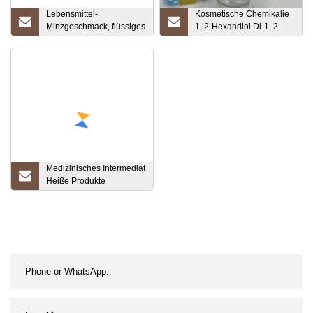
Lebensmittel-
Kosmetische Chemikalie
Minzgeschmack, flüssiges
1, 2-Hexandiol Dl-1, 2-
Konzentrat Minze für
Hexandiol-
Lebensmittel, Getränke,
Konservierungsflüssigkeit
wasserlösliche
CAS 6920-22-5
Mundwasseraromen
Medizinisches Intermediat
Heiße Produkte
Hochwertiges CAS 122-
99-6 Phenoxyethanol
Phenoxyethanol