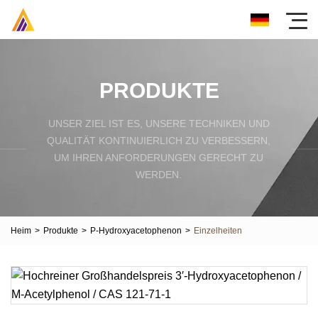
PRODUKTE
UNSER ZIEL IST ES, UNSERE TECHNIKEN UND
QUALITÄT KONTINUIERLICH ZU VERBESSERN,
UM IHREN ANFORDERUNGEN GERECHT ZU
WERDEN.
Heim
>
Produkte
>
P-Hydroxyacetophenon
>
Einzelheiten