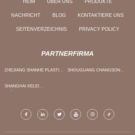
HEIM
ÜBER UNS
PRODUKTE
NACHRICHT
BLOG
KONTAKTIERE UNS
SEITENVERZEICHNIS
PRIVACY POLICY
PARTNERFIRMA
ZHEJIANG SHANHE PLASTIC
SHOUGUANG CHANGSONG
RUBBER MATERIAL CO., LTD
HOLZ BRANCHE CO., LTD.
SHANGHAI KELEI
FLÜSSIGKEIT AUTOMATISCH
KONTROLLE AUSRÜSTUNG
HERSTELLUNG CO., LTD