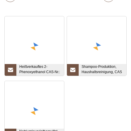
Heißverkauftes 2-
Shampoo-Produktion,
Phenoxyethanol CAS-Nr.:
Haushaltsreinigung, CAS
122-99-6
68585-34-2,
Natriumlaurylethersulfat
SLES