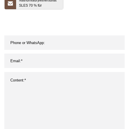
Natriumlaurylethersulfat
SLES 70 % für
kosmetisches flüssiges
Spülmittel-Shampoo