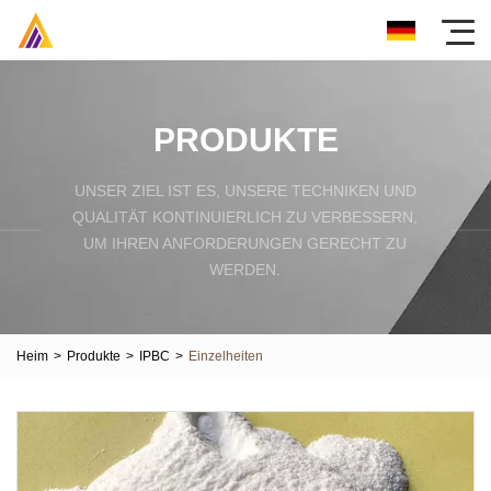
PRODUKTE
UNSER ZIEL IST ES, UNSERE TECHNIKEN UND
QUALITÄT KONTINUIERLICH ZU VERBESSERN,
UM IHREN ANFORDERUNGEN GERECHT ZU
WERDEN.
Heim
>
Produkte
>
IPBC
>
Einzelheiten