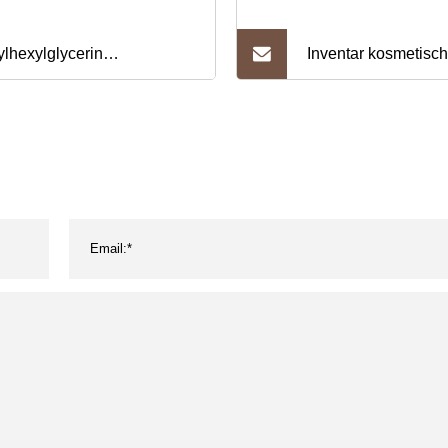
ylhexylglycerin
Inventar kosmetisc
metischer Rohstoff
Konservierungsmitt
lhexylglycerin für die
Chemikalien Iodopr
tpflege
Butylcarbamat Ipb
55406-53-6