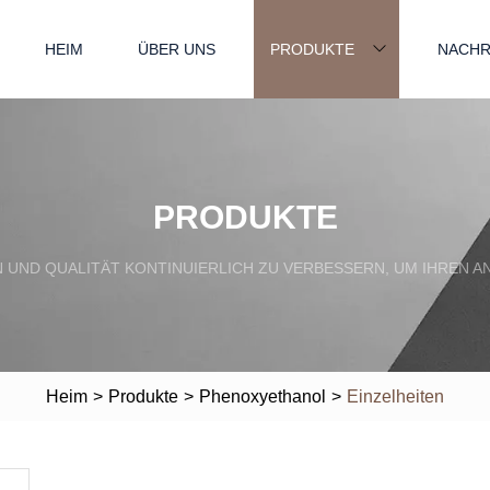
HEIM
ÜBER UNS
PRODUKTE
NACHR
PRODUKTE
EN UND QUALITÄT KONTINUIERLICH ZU VERBESSERN, UM IHRE
Heim
>
Produkte
>
Phenoxyethanol
>
Einzelheiten