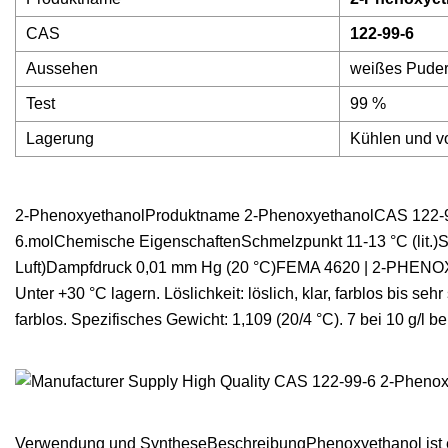
CAS
122-99-6
Aussehen
weißes Pude
Test
99 %
Lagerung
Kühlen und vo
2-PhenoxyethanolProduktname 2-PhenoxyethanolCAS 122
6.molChemische EigenschaftenSchmelzpunkt 11-13 °C (lit.)Sied
Luft)Dampfdruck 0,01 mm Hg (20 °C)FEMA 4620 | 2-PHEN
Unter +30 °C lagern. Löslichkeit: löslich, klar, farblos bis s
farblos. Spezifisches Gewicht: 1,109 (20/4 °C). 7 bei 10 g/l 
Verwendung und SyntheseBeschreibungPhenoxyethanol ist ein