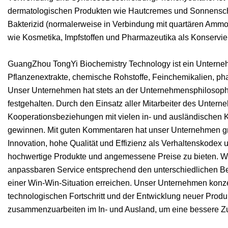
dermatologischen Produkten wie Hautcremes und Sonnenschutzm
Bakterizid (normalerweise in Verbindung mit quartären Am
wie Kosmetika, Impfstoffen und Pharmazeutika als Konservie
GuangZhou TongYi Biochemistry Technology ist ein Unternehm
Pflanzenextrakte, chemische Rohstoffe, Feinchemikalien, ph
Unser Unternehmen hat stets an der Unternehmensphilosophie v
festgehalten. Durch den Einsatz aller Mitarbeiter des Unter
Kooperationsbeziehungen mit vielen in- und ausländischen 
gewinnen. Mit guten Kommentaren hat unser Unternehmen gr
Innovation, hohe Qualität und Effizienz als Verhaltenskodex un
hochwertige Produkte und angemessene Preise zu bieten. Wir 
anpassbaren Service entsprechend den unterschiedlichen Bed
einer Win-Win-Situation erreichen. Unser Unternehmen konzen
technologischen Fortschritt und der Entwicklung neuer Prod
zusammenzuarbeiten im In- und Ausland, um eine bessere Zu