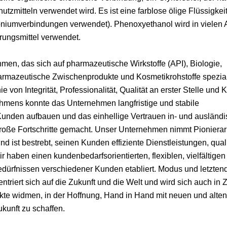
itteln verwendet wird. Es ist eine farblose ölige Flüssigkeit.
moniumverbindungen verwendet). Phenoxyethanol wird in viele
rungsmittel verwendet.
en, das sich auf pharmazeutische Wirkstoffe (API), Biologie,
armazeutische Zwischenprodukte und Kosmetikrohstoffe speziali
on Integrität, Professionalität, Qualität an erster Stelle und
nehmens konnte das Unternehmen langfristige und stabile
Kunden aufbauen und das einhellige Vertrauen in- und ausländ
oße Fortschritte gemacht. Unser Unternehmen nimmt Pionierar
d ist bestrebt, seinen Kunden effiziente Dienstleistungen, quali
haben einen kundenbedarfsorientierten, flexiblen, vielfältigen
ürfnissen verschiedener Kunden etabliert. Modus und letztend
triert sich auf die Zukunft und die Welt und wird sich auch in 
ukte widmen, in der Hoffnung, Hand in Hand mit neuen und alte
kunft zu schaffen.