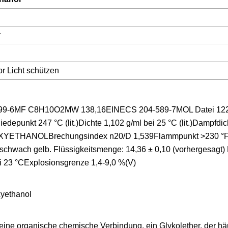
r
r Licht schützen
-99-6MF C8H10O2MW 138,16EINECS 204-589-7MOL Datei 122
epunkt 247 °C (lit.)Dichte 1,102 g/ml bei 25 °C (lit.)Dampfdic
OXYETHANOLBrechungsindex n20/D 1,539Flammpunkt >230 °F
ehr schwach gelb. Flüssigkeitsmenge: 14,36 ± 0,10 (vorhergesagt) 
bei 23 °CExplosionsgrenze 1,4-9,0 %(V)
e organische chemische Verbindung, ein Glykolether, der häu