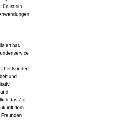
 Es ist ein
n Anwendungen
siert hat.
 Kundenservice
ischer Kunden
beit und
tativ
 und
lich das Ziel
Zukunft dem
n Freunden