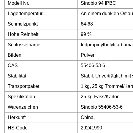
Modell Nr.
Sinobio 94 IPBC
Lagertemperatur.
An einem dunklen Ort au
Schmelzpunkt
64-68
Hohe Reinheit
99 %
Schlüsselname
Iodpropinylbutylcarbama
Bilden
Pulver
CAS
55406-53-6
Stabilität
Stabil. Unverträglich mit
Transportpaket
1 kg, 25 kg Trommel/Ka
Spezifikation
25-kg-Fass/Karton
Warenzeichen
Sinobio 55406-53-6
Herkunft
China,
HS-Code
29241990