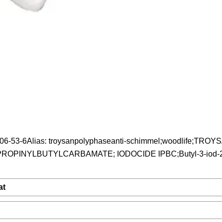
-53-6Alias: troysanpolyphaseanti-schimmel;woodlife;TROY
-PROPINYLBUTYLCARBAMATE; IODOCIDE IPBC;Butyl-3-iod-
at