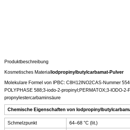
Produktbeschreibung
Kosmetisches Material
Iodpropinylbutylcarbamat-Pulver
Molekulare Formel von IPBC: C8H12INO2CAS-Nummer 55406
POLYPHASE 588;3-iodo-2-propinyl;PERMATOX;3-IODO-2
propnylestercarbaminsäure
Chemische Eigenschaften von Iodpropinylbutylcarbam
Schmelzpunkt
64–68 °C (lit.)