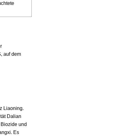
uchtete
r
S, auf dem
z Liaoning.
tät Dalian
 Biozide und
angxi. Es