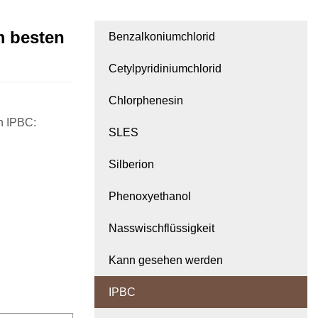
m besten
Benzalkoniumchlorid
Cetylpyridiniumchlorid
Chlorphenesin
n IPBC:
SLES
Silberion
Phenoxyethanol
Nasswischflüssigkeit
Kann gesehen werden
IPBC