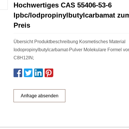
Hochwertiges CAS 55406-53-6
Ipbc/Iodpropinylbutylcarbamat zu
Preis
Übersicht Produktbeschreibung Kosmetisches Material
Iodopropinylbutylcarbamat-Pulver Molekulare Formel vo
C8H12IN;
Anfrage absenden