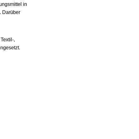
ungsmittel in
. Darüber
extil-,
ngesetzt.