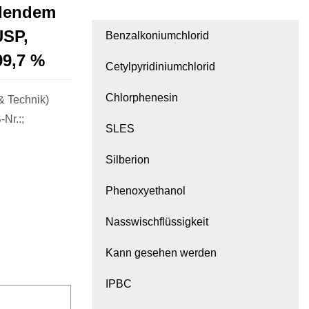
ndendem
USP,
Benzalkoniumchlorid
99,7 %
Cetylpyridiniumchlorid
Chlorphenesin
& Technik)
Nr.:;
SLES
Silberion
Phenoxyethanol
Nasswischflüssigkeit
Kann gesehen werden
IPBC