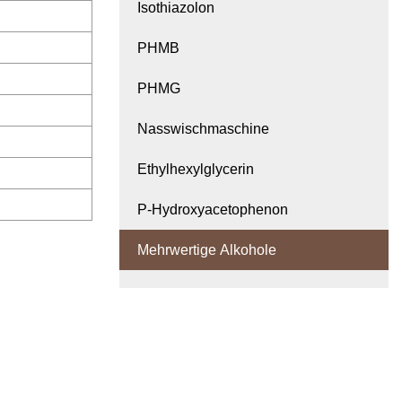
Isothiazolon
PHMB
PHMG
Nasswischmaschine
Ethylhexylglycerin
P-Hydroxyacetophenon
Mehrwertige Alkohole