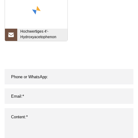
Hochwertiges 4′-
Hydroxyacetophenon
CAS 99-93-4 4-
Hydroxyacetophenon
zum besten Preis