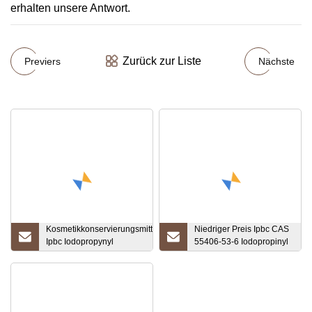
erhalten unsere Antwort.
Zurück zur Liste
Previers
Nächste
Kosmetikkonservierungsmittel
Niedriger Preis Ipbc CAS
Ipbc Iodopropynyl
55406-53-6 Iodopropinyl
Butylcarbamate CAS 55406-
Butylcarbamat
53-6