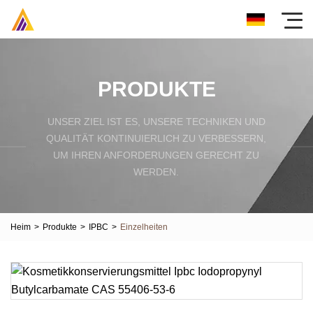
PRODUKTE
UNSER ZIEL IST ES, UNSERE TECHNIKEN UND
QUALITÄT KONTINUIERLICH ZU VERBESSERN,
UM IHREN ANFORDERUNGEN GERECHT ZU
WERDEN.
Heim
>
Produkte
>
IPBC
>
Einzelheiten