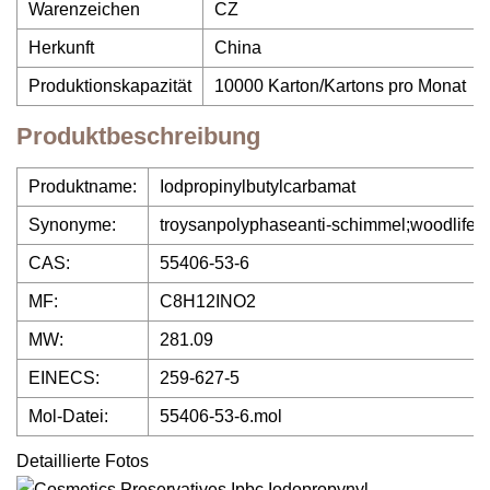
Warenzeichen
CZ
Herkunft
China
Produktionskapazität
10000 Karton/Kartons pro Monat
Produktbeschreibung
Produktname:
Iodpropinylbutylcarbamat
Synonyme:
troysanpolyphaseanti-schimmel;woodl
CAS:
55406-53-6
MF:
C8H12INO2
MW:
281.09
EINECS:
259-627-5
Mol-Datei:
55406-53-6.mol
Detaillierte Fotos