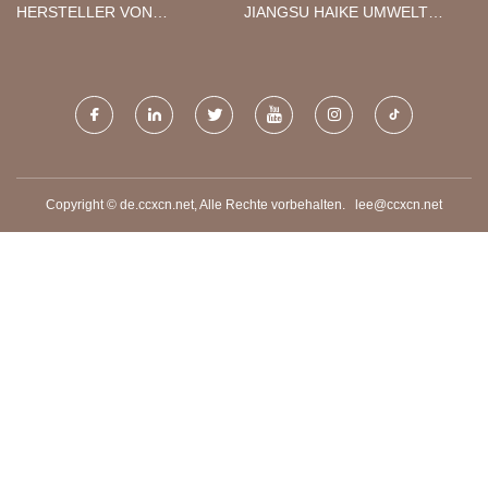
HERSTELLER VON
JIANGSU HAIKE UMWELT
UMWELTFREUNDLICHEN PP-
TECHNIK CO., LTD.
VLIESTISCHDECKEN FÜR
HEIMTEXTILIEN IN CHINA
Copyright © de.ccxcn.net, Alle Rechte vorbehalten.
lee@ccxcn.net