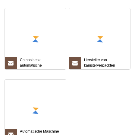
nasses Handtuch,
Alkoholtupfer,
Alkoholtupfer, Alkohol-
Vorbereitungspad,
Wattepad, medizinische
Pad-Maschine
Chinas beste
Hersteller von
automatische
kanisterverpackten
Hochgeschwindigkeits-
Desinfektions-
CE-Maschine zur
Feuchtwischmaschinen
Herstellung von
Feuchttüchern für Babys
und Feuchttüchern
Automatische Maschine