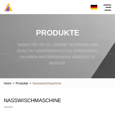
PRODUKTE
UNSER ZIEL IST ES, UNSERE TECHNIKEN UND
QUALITÄT KONTINUIERLICH ZU VERBESSERN,
UM IHREN ANFORDERUNGEN GERECHT ZU
WERDEN.
Heim
>
Produkte
>
Nasswischmaschine
NASSWISCHMASCHINE