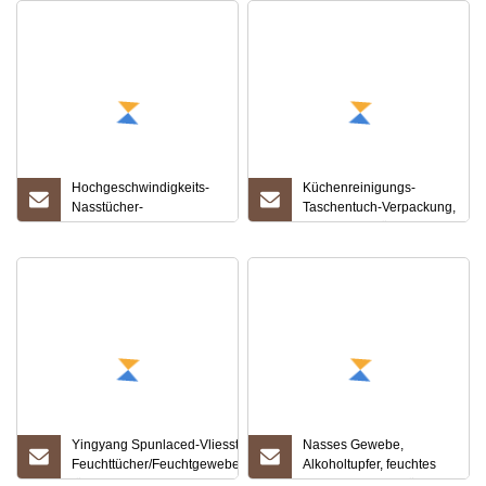
Hochgeschwindigkeits-
Küchenreinigungs-
Nasstücher-
Taschentuch-Verpackung,
Verpackungsmaschine
Baby-Feuchttücher,
mit vier Seitendichtungen,
medizinische Handtücher,
Alkohol-Desinfektion,
Dosenverpackung,
Make-up-Entfernung,
Nasstücher, Kanister,
Linsentücher, Nasstücher-
Etikettierkappe,
Herstellungsmaschine
Desinfektionsmittel,
Füllung, rotierende Füll-
und Verschließmaschine
Yingyang Spunlaced-Vliesstoff-Produktionslinie für
Nasses Gewebe,
Feuchttücher/Feuchtgewebe/Filtrationsvliesstoffmaschine
Alkoholtupfer, feuchtes
für die Herstellung von Spunlace-Vliesstoffen
Handtuch, Seifentücher,