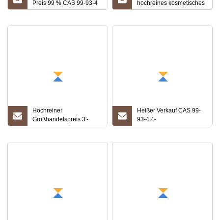
Preis 99 % CAS 99-93-4
hochreines kosmetisches
4′-Hydroxyacetophenon
Pulver 4‘-
Hydroxyacetophenon
CAS 99-93-4 mit
schneller Lieferung
Hochreiner
Heißer Verkauf CAS 99-
Großhandelspreis 3′-
93-4 4-
Hydroxyacetophenon / M-
Hydroxyacetophenon
Acetylphenol / CAS 121-
71-1