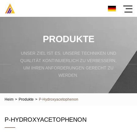
PRODUKTE
UNSER ZIEL IST ES, UNSERE TECHNIKEN UND
QUALITÄT KONTINUIERLICH ZU VERBESSERN,
UM IHREN ANFORDERUNGEN GERECHT ZU
WERDEN.
Heim
>
Produkte
>
P-Hydroxyacetophenon
P-HYDROXYACETOPHENON