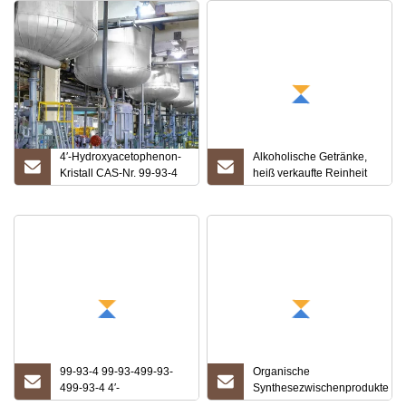
4′-Hydroxyacetophenon-
Alkoholische Getränke,
Kristall CAS-Nr. 99-93-4
heiß verkaufte Reinheit
Bester Preis bei hoher
99 % CAS 118-93-4 2′-
Qualität
Hydroxyacetophenon auf
Lager
99-93-4 99-93-499-93-
Organische
499-93-4 4′-
Synthesezwischenprodukte
Hydroxyacetophenon/P-
4′-Hydroxyacetophenon