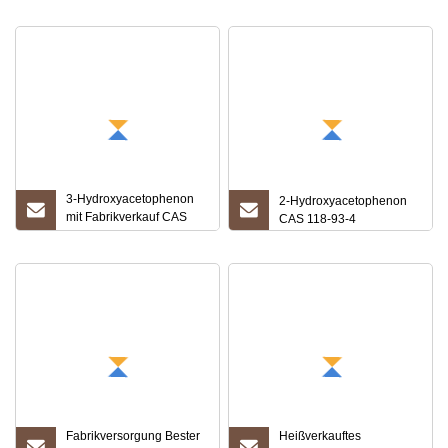
Hydroxyacetophenon
CAS 99-93-4
CAS 99-93-
3-Hydroxyacetophenon
2-Hydroxyacetophenon
mit Fabrikverkauf CAS
CAS 118-93-4
121-71-1
Fabrikversorgung Bester
Heißverkauftes