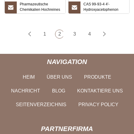
Pharmazeutische
CAS 99-93-4 4′-
Chemikalien Hochreines
Hydroxyacetophenon
Hydroxyacetophenon
Großhandel 99 % auf
CAS#22362-66-9
Lager
1
2
3
4
NAVIGATION
HEIM
ÜBER UNS
PRODUKTE
NACHRICHT
BLOG
KONTAKTIERE UNS
SEITENVERZEICHNIS
PRIVACY POLICY
PARTNERFIRMA