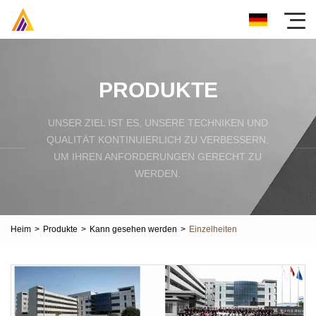
PRODUKTE
UNSER ZIEL IST ES, UNSERE TECHNIKEN UND
QUALITÄT KONTINUIERLICH ZU VERBESSERN,
UM IHREN ANFORDERUNGEN GERECHT ZU
WERDEN.
Heim
>
Produkte
>
Kann gesehen werden
>
Einzelheiten