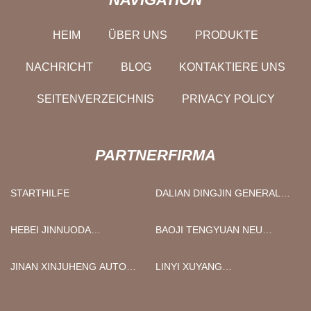
HEIM
ÜBER UNS
PRODUKTE
NACHRICHT
BLOG
KONTAKTIERE UNS
SEITENVERZEICHNIS
PRIVACY POLICY
PARTNERFIRMA
STARTHILFE
DALIAN DINGJIN GENERAL
MASCHINERIE CO., LTD.
HEBEI JINNUODA
BAOJI TENGYUAN NEU
KOMMUNIKATION
METALL MATERIALIEN CO.,
AUSRÜSTUNG VERKÄUFE
LTD.
JINAN XINJUHENG AUTO
LINYI XUYANG
CO., LTD
PARTS CO., LTD
VERSIEGELUNG
TECHNOLOGIE CO., LTD.