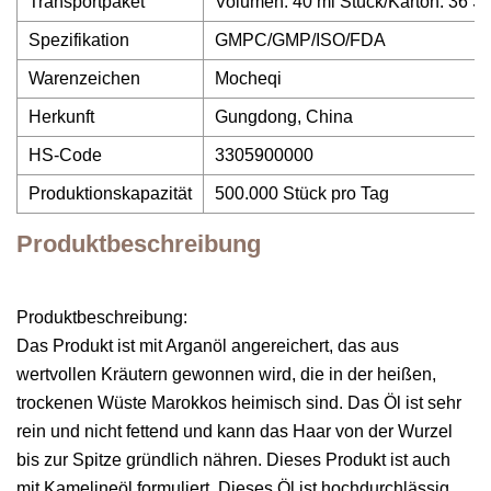
Transportpaket
Volumen: 40 ml Stück/Karton: 36 S
Spezifikation
GMPC/GMP/ISO/FDA
Warenzeichen
Mocheqi
Herkunft
Gungdong, China
HS-Code
3305900000
Produktionskapazität
500.000 Stück pro Tag
Produktbeschreibung
Produktbeschreibung:
Das Produkt ist mit Arganöl angereichert, das aus
wertvollen Kräutern gewonnen wird, die in der heißen,
trockenen Wüste Marokkos heimisch sind. Das Öl ist sehr
rein und nicht fettend und kann das Haar von der Wurzel
bis zur Spitze gründlich nähren. Dieses Produkt ist auch
mit Kamelineöl formuliert. Dieses Öl ist hochdurchlässig,