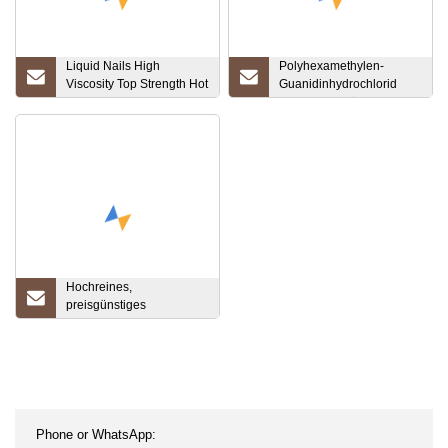
Liquid Nails High
Polyhexamethylen-
Viscosity Top Strength Hot
Guanidinhydrochlorid
Sale-Produktzertifikat
Phmg 20 % flüssig
bereitgestellt
Hochreines,
preisgünstiges
Cetylpyridiniumchlorid
CAS 123-03-5