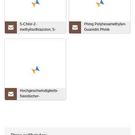
5-Chlor-2-
Phmg Polyhexamethylen-
methylisothiazolon; 5-
Guanidin Phmb
Chlor-2-methyl-4-
Polyhexamethylen-
isothiazolin-3-one CAS
Biguanid
26172-55-4 Kathon Ixe
Hochgeschwindigkeits-
Nasstücher-
Verpackungsmaschine
mit vier Seitendichtungen,
Alkohol-Desinfektion,
Make-up-Entfernung,
Linsentücher, Nasstücher-
Herstellungsmaschine