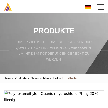
PRODUKTE
UNSER ZIEL IST ES, UNSERE TECHNIKEN UND
QUALITÄT KONTINUIERLICH ZU VERBESSERN,
UM IHREN ANFORDERUNGEN GERECHT ZU
WERDEN.
Heim
>
Produkte
>
Nasswischflüssigkeit
>
Einzelheiten