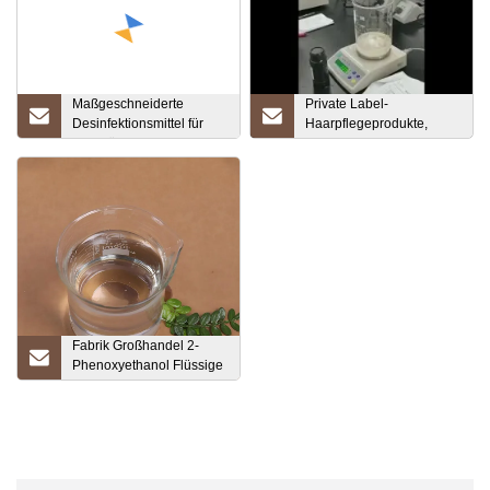
Maßgeschneiderte
Private Label-
Desinfektionsmittel für
Haarpflegeprodukte,
Handtücher, alkoholische
erfrischendes,
oder alkoholfreie
ölkontrollierendes,
antibakterielle
leichtes Luxus-
Desinfektions-
Haarpflegeshampoo mit
Feuchttücher
Aminosäuren
Fabrik Großhandel 2-
Phenoxyethanol Flüssige
Eph Chemische Rohstoffe
CAS 122-99-6
Konservierungsmittel
Ethylenglykol
Monophenylether
Phenoxyethanol auf