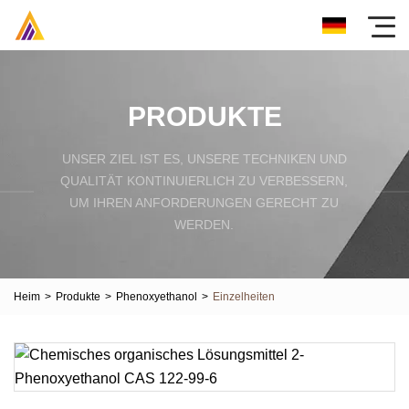
PRODUKTE
UNSER ZIEL IST ES, UNSERE TECHNIKEN UND
QUALITÄT KONTINUIERLICH ZU VERBESSERN,
UM IHREN ANFORDERUNGEN GERECHT ZU
WERDEN.
Heim
>
Produkte
>
Phenoxyethanol
>
Einzelheiten