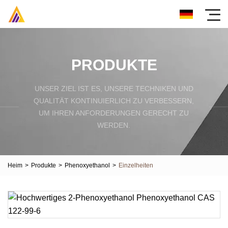
PRODUKTE
UNSER ZIEL IST ES, UNSERE TECHNIKEN UND
QUALITÄT KONTINUIERLICH ZU VERBESSERN,
UM IHREN ANFORDERUNGEN GERECHT ZU
WERDEN.
Heim
>
Produkte
>
Phenoxyethanol
>
Einzelheiten