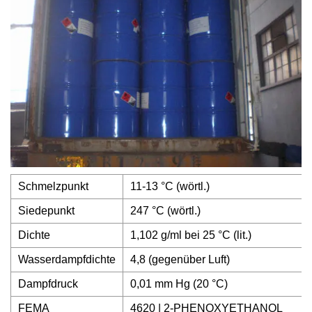
Schmelzpunkt
11-13 °C (wörtl.)
Siedepunkt
247 °C (wörtl.)
Dichte
1,102 g/ml bei 25 °C (lit.)
Wasserdampfdichte
4,8 (gegenüber Luft)
Dampfdruck
0,01 mm Hg (20 °C)
FEMA
4620 | 2-PHENOXYETHANOL