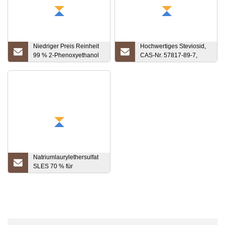
Niedriger Preis Reinheit
Hochwertiges Steviosid,
99 % 2-Phenoxyethanol
CAS-Nr. 57817-89-7,
CAS: 122-99-6
Hersteller
Natriumlaurylethersulfat
SLES 70 % für
kosmetisches flüssiges
Spülmittel-Shampoo