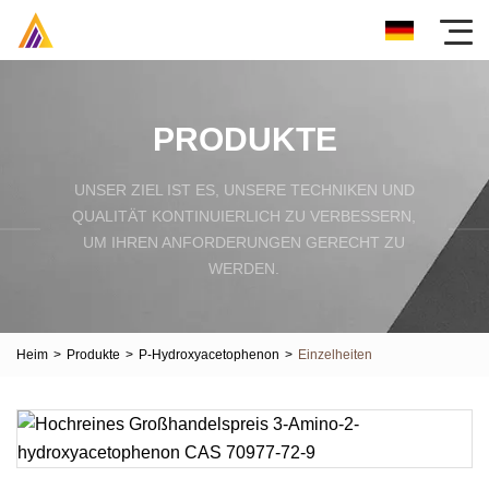
PRODUKTE
UNSER ZIEL IST ES, UNSERE TECHNIKEN UND
QUALITÄT KONTINUIERLICH ZU VERBESSERN,
UM IHREN ANFORDERUNGEN GERECHT ZU
WERDEN.
Heim
>
Produkte
>
P-Hydroxyacetophenon
>
Einzelheiten