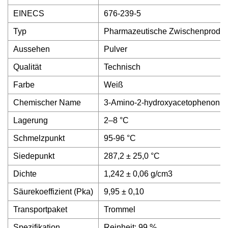
EINECS
676-239-5
Typ
Pharmazeutische Zwischenproduk
Aussehen
Pulver
Qualität
Technisch
Farbe
Weiß
Chemischer Name
3-Amino-2-hydroxyacetophenon
Lagerung
2–8 °C
Schmelzpunkt
95-96 °C
Siedepunkt
287,2 ± 25,0 °C
Dichte
1,242 ± 0,06 g/cm3
Säurekoeffizient (Pka)
9,95 ± 0,10
Transportpaket
Trommel
Spezifikation
Reinheit: 99 %