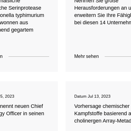
maßliche
Nehmen Sie große
sche Serinprotease
Herausforderungen an 
onella typhimurium
erweitern Sie Ihre Fähig
ewonnen aus
bei diesen 14 Unterne
hend gegartem
en
Mehr sehen
15, 2023
Datum
Jul 13, 2023
ennt neuen Chief
Vorhersage chemischer
y Officer in seinen
Kampfstoffe basierend a
cholinergen Array-Meta