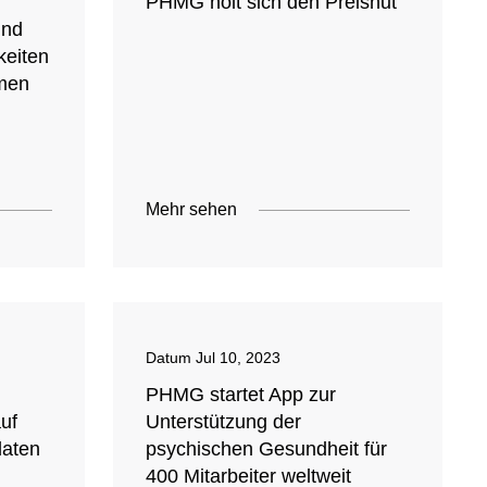
PHMG holt sich den Preishut
und
keiten
hmen
Mehr sehen
Datum
Jul 10, 2023
PHMG startet App zur
uf
Unterstützung der
daten
psychischen Gesundheit für
400 Mitarbeiter weltweit