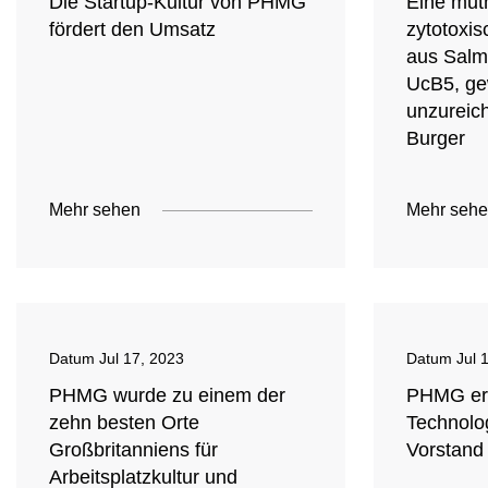
Die Startup-Kultur von PHMG
Eine mut
fördert den Umsatz
zytotoxi
aus Salm
UcB5, g
unzureic
Burger
Mehr sehen
Mehr seh
Datum
Jul 17, 2023
Datum
Jul 
PHMG wurde zu einem der
PHMG ern
zehn besten Orte
Technolog
Großbritanniens für
Vorstand
Arbeitsplatzkultur und