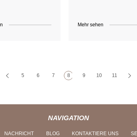
en
Mehr sehen
5
6
7
8
9
10
11
NAVIGATION
NACHRICHT
BLOG
KONTAKTIERE UNS
SE